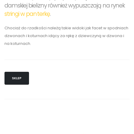
damskiej bielizny również wypuszczają na rynek
stringi w panterkę
.
Chociaż do rzadkości należą takie widoki jak facet w spodniach
dzwonach i koturnach idący za rękę z dziewczyną w dzwona i
na koturnach.
SKLEP