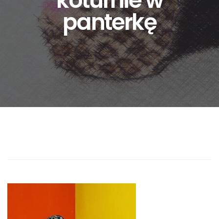
koturnie w
panterkę